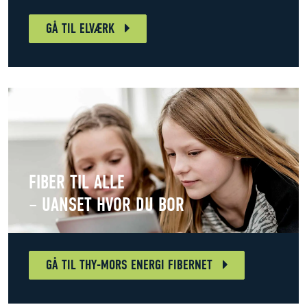
GÅ TIL ELVÆRK
FIBER TIL ALLE
– UANSET HVOR DU BOR
GÅ TIL THY-MORS ENERGI FIBERNET