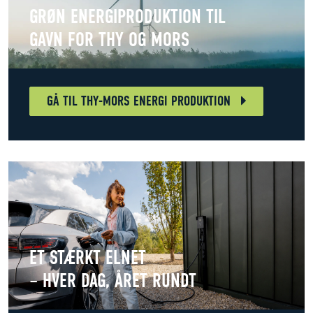
GRØN ENERGIPRODUKTION TIL
GAVN FOR THY OG MORS
GÅ TIL THY-MORS ENERGI PRODUKTION
ET STÆRKT ELNET
– HVER DAG, ÅRET RUNDT