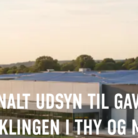
NALT UDSYN TIL GA
KLINGEN I THY OG