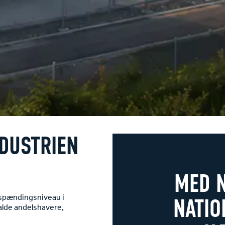
NDUSTRIEN
MED N
jspændingsniveau i
NATIO
alde andelshavere,