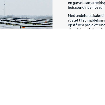
en garvet samarbejdspar
højspændingsniveau.
Med andelsselskabet i
rustet til at imødekom
opstå ved projektering 
til andelsselskabet gi
en lang række fagkomp
BLIV KLOGERE PÅ 