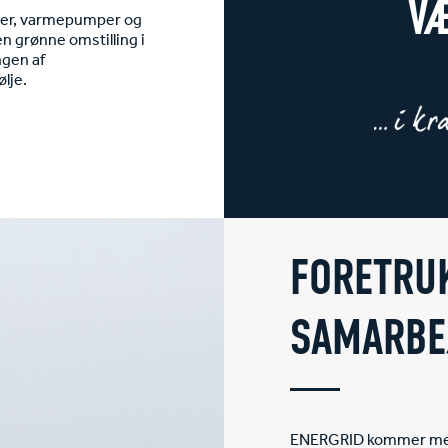
VÆ
eller, varmepumper og
n grønne omstilling i
ngen af
ølje.
FORETRU
SAMARBE
ENERGRID kommer med m