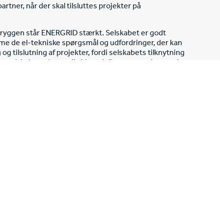
tner, når der skal tilsluttes projekter på
 ryggen står ENERGRID stærkt. Selskabet er godt
me de el-tekniske spørgsmål og udfordringer, der kan
og tilslutning af projekter, fordi selskabets tilknytning
ver selskabet adgang til vidensdeling og sparring med
etente kollegaer.
ENERGRID