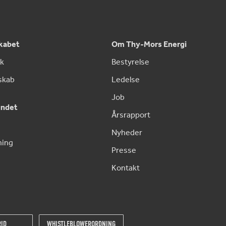
skabet
Om Thy-Mors Energi
ik
Bestyrelse
skab
Ledelse
Job
undet
Årsrapport
Nyheder
ning
Presse
Kontakt
ID
WHISTLEBLOWERORDNING