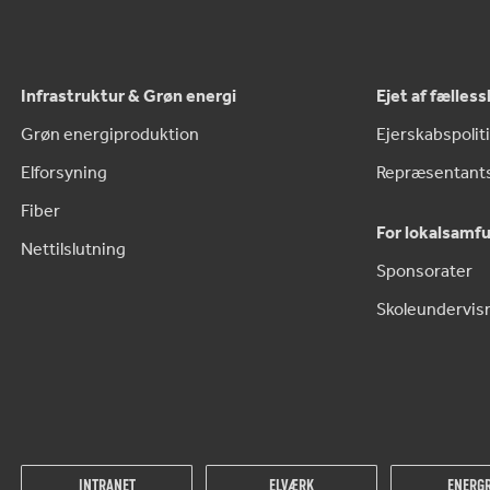
Infrastruktur & Grøn energi
Ejet af fælles
Grøn energiproduktion
Ejerskabspolit
Elforsyning
Repræsentant
Fiber
For lokalsamf
Nettilslutning
Sponsorater
Skoleundervis
INTRANET
ELVÆRK
ENERGR