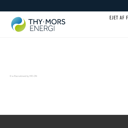
EJET AF 
© e-Recruitment by HR-ON