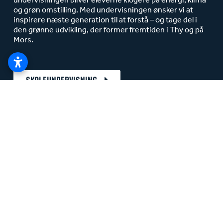
undervisningen bliver eleverne klogere på energi, klima
og grøn omstilling. Med undervisningen ønsker vi at
inspirere næste generation til at forstå – og tage del i
den grønne udvikling, der former fremtiden i Thy og på
Mors.
SKOLEUNDERVISNING
HVORDAN KAN MAN SKABE BÆREDYGTIG
ENERGI?
Thy Mors Energis undervisning af 5. årgang har været
en rigtig god oplevelse. Det er et oplysende og
informativt forløb, levende formidlet af Pia. Eleverne