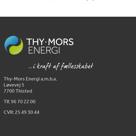
Thy-Mors Energi a.m.b.a.
Løvevej 5
7700 Thisted
Tlf. 96 70 22 00
CVR: 25 49 30 44