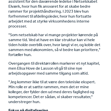
assistent for den daværende ledelse i Netselskabet
Elværk, hvor hun fik ansvaret for at skabe bedre
rammer for projekthåndtering. I 2023 blev hun
forfremmet til afdelingsleder, hvor hun fortsatte
arbejdet med at styrke virksomhedens interne
processer.
"Som netselskab har vi mange projekter kørende på
samme tid. Ved at have en klar struktur kan vi hele
tiden holde overblik over, hvor langt vi er, og koble det
sammen med økonomien, så vi bedre kan prioritere,"
fortæller hun.
Overgangen til direktørrollen markerer et nyt kapitel,
men Elisa Hove de Lasson vil gå til sine nye
arbejdsopgaver med samme tilgang som altid.
"Jeg kommer ikke til at være den tekniske ekspert.
Min rolle er at sætte rammen, men det er mine
kolleger, der fylder den ud med deres faglighed og
kompetencer. Det er sådan, vi skaber resultater,"
understreger hun.
Fokus på digitalisering