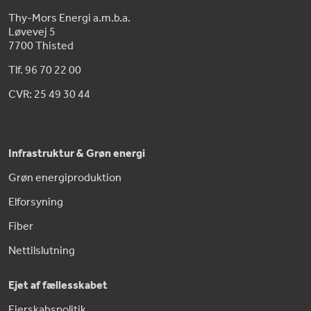
Thy-Mors Energi a.m.b.a.
Løvevej 5
7700 Thisted
Tlf. 96 70 22 00
CVR: 25 49 30 44
Infrastruktur & Grøn energi
Grøn energiproduktion
Elforsyning
Fiber
Nettilslutning
Ejet af fællesskabet
Ejerskabspolitik